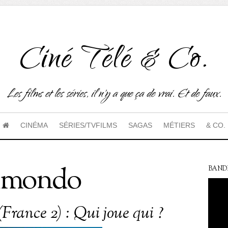
Ciné Télé & Co.
Les films et les séries, il n'y a que ça de vrai. Et de faux.
CINÉMA
SÉRIES/TVFILMS
SAGAS
MÉTIERS
& CO.
elmondo
BAND
(France 2) : Qui joue qui ?