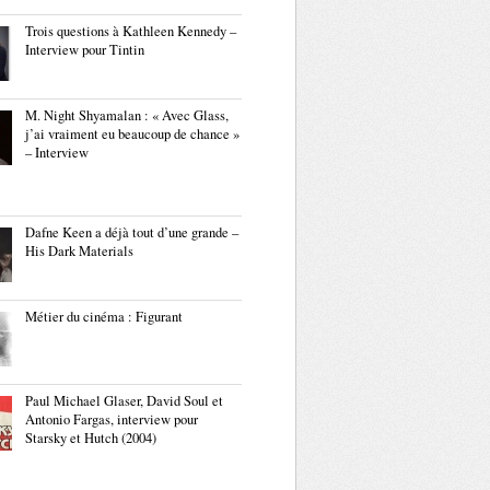
Trois questions à Kathleen Kennedy –
Interview pour Tintin
M. Night Shyamalan : « Avec Glass,
j’ai vraiment eu beaucoup de chance »
– Interview
Dafne Keen a déjà tout d’une grande –
His Dark Materials
Métier du cinéma : Figurant
Paul Michael Glaser, David Soul et
Antonio Fargas, interview pour
Starsky et Hutch (2004)