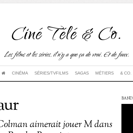
Ciné Télé & Co.
Les films et les séries, il n'y a que ça de vrai. Et de faux.
CINÉMA
SÉRIES/TVFILMS
SAGAS
MÉTIERS
& CO.
aur
BAND
Colman aimerait jouer M dans