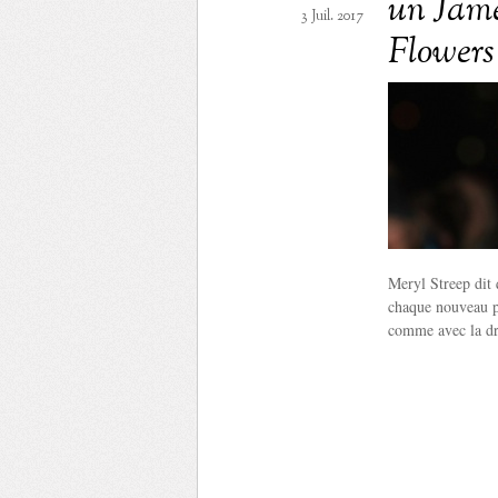
un Jame
3 Juil. 2017
Flowers
Meryl Streep dit 
chaque nouveau pr
comme avec la dr