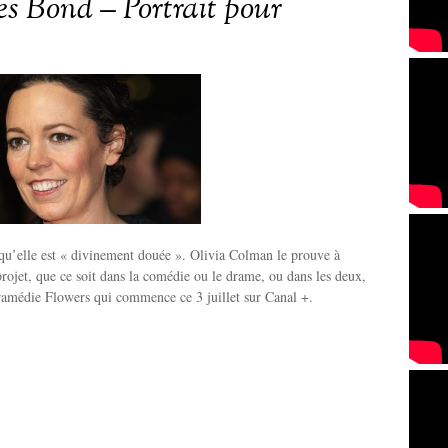
s Bond – Portrait pour
qu’elle est « divinement douée ». Olivia Colman le prouve à
ojet, que ce soit dans la comédie ou le drame, ou dans les deux,
amédie Flowers qui commence ce 3 juillet sur Canal +.