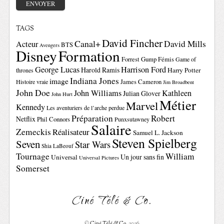
TAGS
David Fincher
Canal+
David Mills
Acteur
BTS
Avengers
Disney
Formation
Forrest Gump
Fémis
Game of
George Lucas
Harrison Ford
Harold Ramis
Harry Potter
thrones
Indiana Jones
image
Histoire vraie
James Cameron
Jim Broadbent
John Doe
John Williams
Kathleen
Julian Glover
John Hurt
Métier
Marvel
Kennedy
Les aventuriers de l’arche perdue
Préparation
Robert
Netflix
Phil Connors
Punxsutawney
Salaire
Zemeckis
Réalisateur
Samuel L. Jackson
Steven Spielberg
Seven
Star Wars
Shia LaBeouf
Tournage
William
Un jour sans fin
Universal
Universal Pictures
Somerset
Ciné Télé & Co.
©
Ciné Télé & Co.
2026