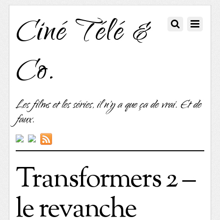
Ciné Télé &
Co.
Les films et les séries, il n'y a que ça de vrai. Et de
faux.
Transformers 2 –
le revanche