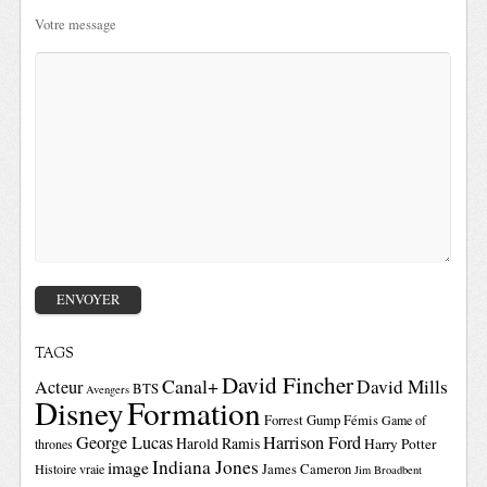
Votre message
TAGS
David Fincher
Canal+
David Mills
Acteur
BTS
Avengers
Disney
Formation
Forrest Gump
Fémis
Game of
George Lucas
Harrison Ford
Harold Ramis
Harry Potter
thrones
Indiana Jones
image
Histoire vraie
James Cameron
Jim Broadbent