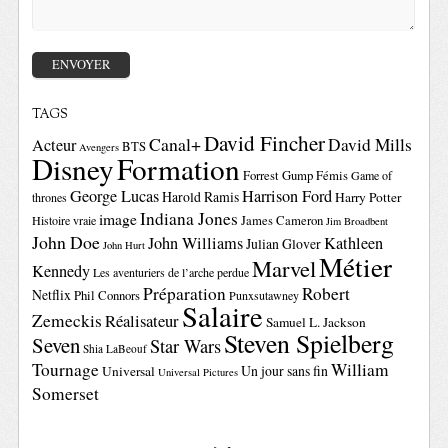
TAGS
David Fincher
Canal+
David Mills
Acteur
BTS
Avengers
Disney
Formation
Forrest Gump
Fémis
Game of
George Lucas
Harrison Ford
Harold Ramis
Harry Potter
thrones
Indiana Jones
image
Histoire vraie
James Cameron
Jim Broadbent
John Doe
John Williams
Kathleen
Julian Glover
John Hurt
Métier
Marvel
Kennedy
Les aventuriers de l’arche perdue
Préparation
Robert
Netflix
Phil Connors
Punxsutawney
Salaire
Zemeckis
Réalisateur
Samuel L. Jackson
Steven Spielberg
Seven
Star Wars
Shia LaBeouf
Tournage
William
Un jour sans fin
Universal
Universal Pictures
Somerset