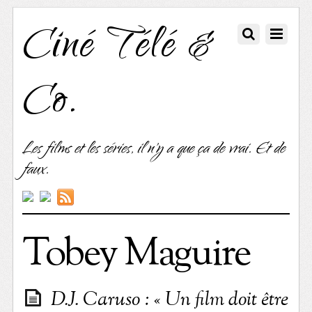
Ciné Télé &
Co.
Les films et les séries, il n'y a que ça de vrai. Et de
faux.
Tobey Maguire
D.J. Caruso : « Un film doit être