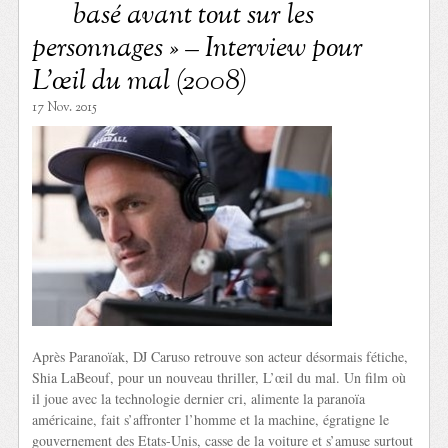
basé avant tout sur les
personnages » – Interview pour
L’œil du mal (2008)
17 Nov. 2015
Après Paranoïak, DJ Caruso retrouve son acteur désormais fétiche,
Shia LaBeouf, pour un nouveau thriller, L’œil du mal. Un film où
il joue avec la technologie dernier cri, alimente la paranoïa
américaine, fait s’affronter l’homme et la machine, égratigne le
gouvernement des Etats-Unis, casse de la voiture et s’amuse surtout