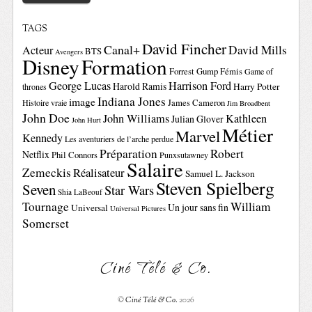
TAGS
David Fincher
Canal+
David Mills
Acteur
BTS
Avengers
Disney
Formation
Forrest Gump
Fémis
Game of
George Lucas
Harrison Ford
Harold Ramis
Harry Potter
thrones
Indiana Jones
image
Histoire vraie
James Cameron
Jim Broadbent
John Doe
John Williams
Kathleen
Julian Glover
John Hurt
Métier
Marvel
Kennedy
Les aventuriers de l’arche perdue
Préparation
Robert
Netflix
Phil Connors
Punxsutawney
Salaire
Zemeckis
Réalisateur
Samuel L. Jackson
Steven Spielberg
Seven
Star Wars
Shia LaBeouf
Tournage
William
Un jour sans fin
Universal
Universal Pictures
Somerset
Ciné Télé & Co.
©
Ciné Télé & Co.
2026