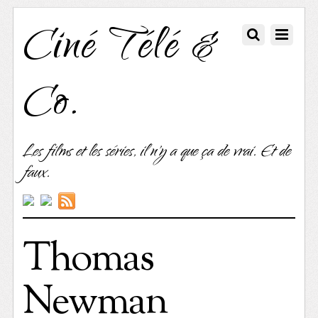
Ciné Télé &
Co.
Les films et les séries, il n'y a que ça de vrai. Et de
faux.
Thomas
Newman