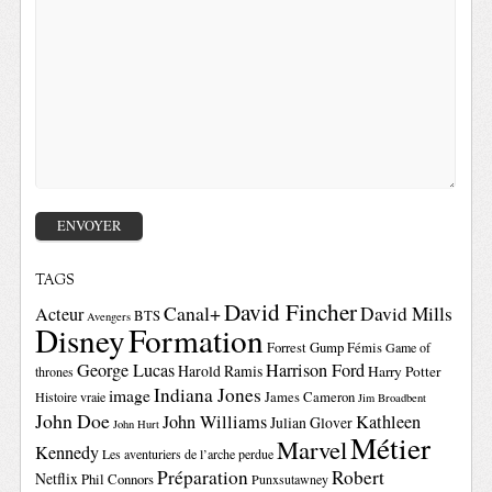
TAGS
David Fincher
Canal+
David Mills
Acteur
BTS
Avengers
Disney
Formation
Forrest Gump
Fémis
Game of
George Lucas
Harrison Ford
Harold Ramis
Harry Potter
thrones
Indiana Jones
image
Histoire vraie
James Cameron
Jim Broadbent
John Doe
John Williams
Kathleen
Julian Glover
John Hurt
Métier
Marvel
Kennedy
Les aventuriers de l’arche perdue
Préparation
Robert
Netflix
Phil Connors
Punxsutawney