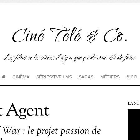
Ciné Télé & Co.
Les films et les séries, il n'y a que ça de vrai. Et de faux.
CINÉMA
SÉRIES/TVFILMS
SAGAS
MÉTIERS
& CO.
t Agent
BAND
 War : le projet passion de