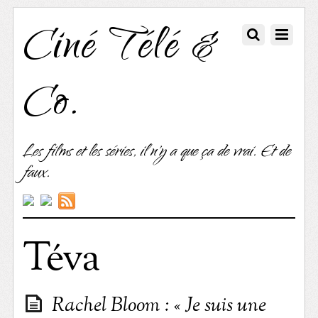
Ciné Télé &
Co.
Les films et les séries, il n'y a que ça de vrai. Et de
faux.
Téva
Rachel Bloom : « Je suis une