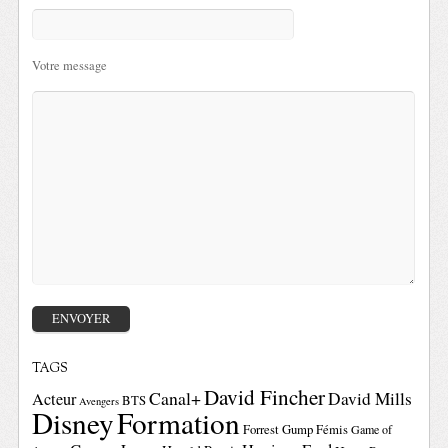
Votre message
TAGS
David Fincher
Canal+
David Mills
Acteur
BTS
Avengers
Disney
Formation
Forrest Gump
Fémis
Game of