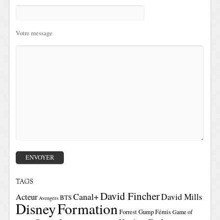
Votre message
TAGS
David Fincher
Canal+
David Mills
Acteur
BTS
Avengers
Disney
Formation
Forrest Gump
Fémis
Game of