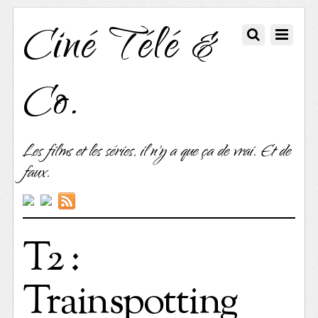
Ciné Télé &
Co.
Les films et les séries, il n'y a que ça de vrai. Et de
faux.
T2 :
Trainspotting