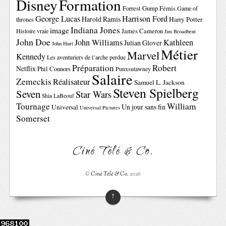
Disney
Formation
Forrest Gump
Fémis
Game of
George Lucas
Harrison Ford
Harold Ramis
Harry Potter
thrones
Indiana Jones
image
Histoire vraie
James Cameron
Jim Broadbent
John Doe
John Williams
Kathleen
Julian Glover
John Hurt
Métier
Marvel
Kennedy
Les aventuriers de l’arche perdue
Préparation
Robert
Netflix
Phil Connors
Punxsutawney
Salaire
Zemeckis
Réalisateur
Samuel L. Jackson
Steven Spielberg
Seven
Star Wars
Shia LaBeouf
Tournage
William
Un jour sans fin
Universal
Universal Pictures
Somerset
Ciné Télé & Co.
©
Ciné Télé & Co.
2026
↑