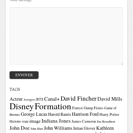
TAGS
David Fincher
Canal+
David Mills
Acteur
BTS
Avengers
Disney
Formation
Forrest Gump
Fémis
Game of
George Lucas
Harrison Ford
Harold Ramis
Harry Potter
thrones
Indiana Jones
image
Histoire vraie
James Cameron
Jim Broadbent
John Doe
John Williams
Kathleen
Julian Glover
John Hurt