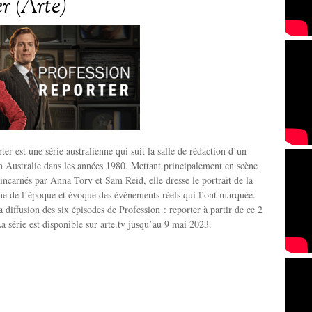
er (Arte)
ter est une série australienne qui suit la salle de rédaction d’un
en Australie dans les années 1980. Mettant principalement en scène
 incarnés par Anna Torv et Sam Reid, elle dresse le portrait de la
nne de l’époque et évoque des événements réels qui l’ont marquée.
diffusion des six épisodes de Profession : reporter à partir de ce 2
La série est disponible sur arte.tv jusqu’au 9 mai 2023.