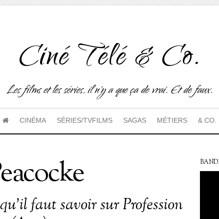
Ciné Télé & Co.
Les films et les séries, il n'y a que ça de vrai. Et de faux.
CINÉMA
SÉRIES/TVFILMS
SAGAS
MÉTIERS
& CO.
Peacocke
BAND
qu’il faut savoir sur Profession