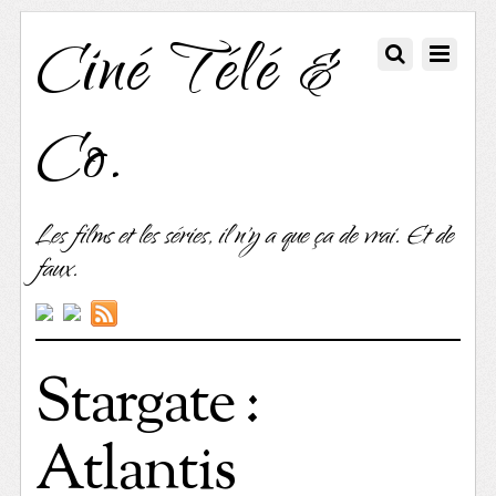
Ciné Télé &
Co.
Les films et les séries, il n'y a que ça de vrai. Et de
faux.
Stargate :
Atlantis