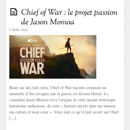
Chief of War : le projet passion
de Jason Momoa
1 Août. 2025
Basée sur des faits réels, Chief of War raconte comment un
ensemble d’îles ravagées par la guerre est devenu Hawaï. Le
comédien Jason Momoa est à l’origine de cette épopée historique
hawaïenne audacieuse, de cette « histoire ancrée dans ma maison,
ma culture et mon cœur ». Voici tout ce qu’il faut savoir sur Chief
[…]