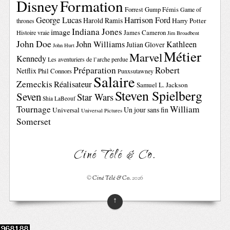
Disney
Formation
Forrest Gump
Fémis
Game of
George Lucas
Harrison Ford
Harold Ramis
Harry Potter
thrones
Indiana Jones
image
Histoire vraie
James Cameron
Jim Broadbent
John Doe
John Williams
Kathleen
Julian Glover
John Hurt
Métier
Marvel
Kennedy
Les aventuriers de l’arche perdue
Préparation
Robert
Netflix
Phil Connors
Punxsutawney
Salaire
Zemeckis
Réalisateur
Samuel L. Jackson
Steven Spielberg
Seven
Star Wars
Shia LaBeouf
Tournage
William
Un jour sans fin
Universal
Universal Pictures
Somerset
Ciné Télé & Co.
©
Ciné Télé & Co.
2026
↑