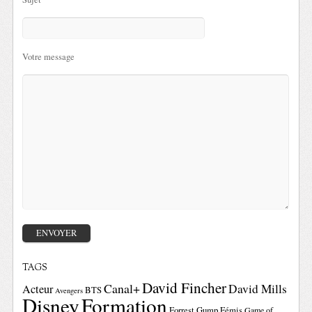
Votre message
TAGS
David Fincher
Canal+
David Mills
Acteur
BTS
Avengers
Disney
Formation
Forrest Gump
Fémis
Game of