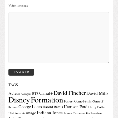
Votre message
TAGS
David Fincher
Canal+
David Mills
Acteur
BTS
Avengers
Disney
Formation
Forrest Gump
Fémis
Game of
George Lucas
Harrison Ford
Harold Ramis
Harry Potter
thrones
Indiana Jones
image
Histoire vraie
James Cameron
Jim Broadbent