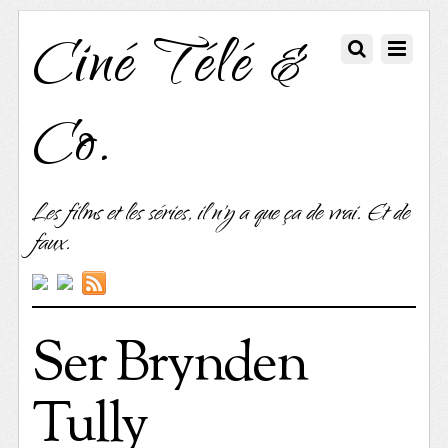
Ciné Télé &
Co.
Les films et les séries, il n'y a que ça de vrai. Et de
faux.
Ser Brynden
Tully