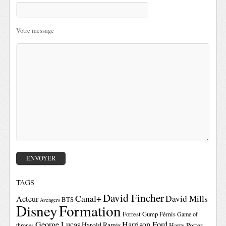
Votre message
TAGS
David Fincher
Canal+
David Mills
Acteur
BTS
Avengers
Disney
Formation
Forrest Gump
Fémis
Game of
George Lucas
Harrison Ford
Harold Ramis
Harry Potter
thrones