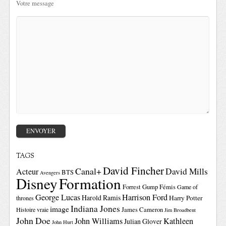
Votre message
TAGS
David Fincher
Canal+
David Mills
Acteur
BTS
Avengers
Disney
Formation
Forrest Gump
Fémis
Game of
George Lucas
Harrison Ford
Harold Ramis
Harry Potter
thrones
Indiana Jones
image
Histoire vraie
James Cameron
Jim Broadbent
John Doe
John Williams
Kathleen
Julian Glover
John Hurt