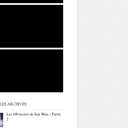
LES ARCHIVES
Les 100 secrets de Star Wars – Partie
2