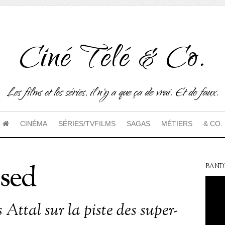
Ciné Télé & Co.
Les films et les séries, il n'y a que ça de vrai. Et de faux.
CINÉMA
SÉRIES/TVFILMS
SAGAS
MÉTIERS
& CO.
sed
BAND
Attal sur la piste des super-