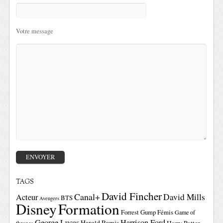
Votre message
TAGS
David Fincher
Canal+
David Mills
Acteur
BTS
Avengers
Disney
Formation
Forrest Gump
Fémis
Game of
George Lucas
Harrison Ford
Harold Ramis