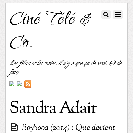
Ciné Télé &
Co.
Les films et les séries, il n'y a que ça de vrai. Et de
faux.
Sandra Adair
Boyhood (2014) : Que devient