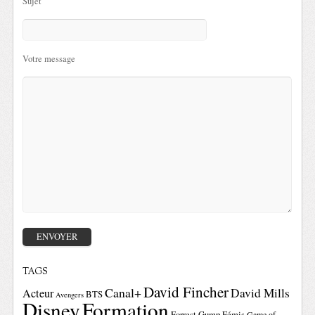
Sujet
Votre message
TAGS
David Fincher
Canal+
David Mills
Acteur
BTS
Avengers
Disney
Formation
Forrest Gump
Fémis
Game of