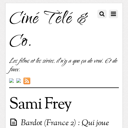
Ciné Télé &
Co.
Les films et les séries, il n'y a que ça de vrai. Et de
faux.
Sami Frey
Bardot (France 2) : Qui joue