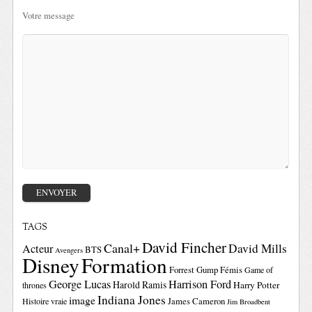
Votre message
TAGS
David Fincher
Canal+
David Mills
Acteur
BTS
Avengers
Disney
Formation
Forrest Gump
Fémis
Game of
George Lucas
Harrison Ford
Harold Ramis
Harry Potter
thrones
Indiana Jones
image
Histoire vraie
James Cameron
Jim Broadbent