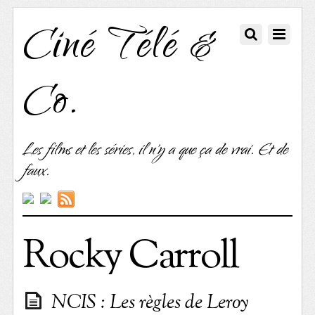
Ciné Télé &
Co.
Les films et les séries, il n'y a que ça de vrai. Et de
faux.
Rocky Carroll
NCIS : Les règles de Leroy