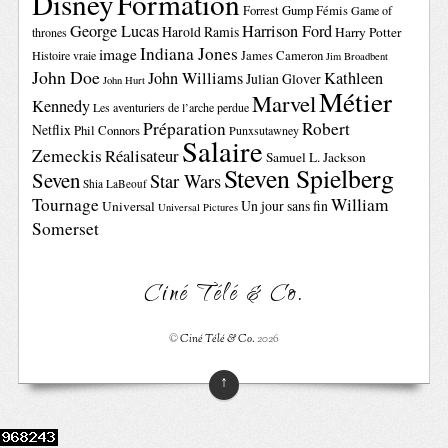
Disney
Formation
Forrest Gump
Fémis
Game of
George Lucas
Harrison Ford
Harold Ramis
Harry Potter
thrones
Indiana Jones
image
Histoire vraie
James Cameron
Jim Broadbent
John Doe
John Williams
Kathleen
Julian Glover
John Hurt
Métier
Marvel
Kennedy
Les aventuriers de l’arche perdue
Préparation
Robert
Netflix
Phil Connors
Punxsutawney
Salaire
Zemeckis
Réalisateur
Samuel L. Jackson
Steven Spielberg
Seven
Star Wars
Shia LaBeouf
Tournage
William
Un jour sans fin
Universal
Universal Pictures
Somerset
Ciné Télé & Co.
©
Ciné Télé & Co.
2026
↑