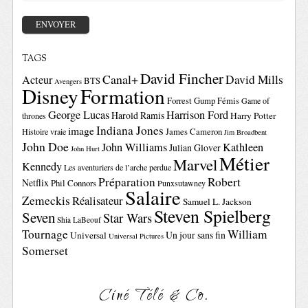
TAGS
David Fincher
Canal+
David Mills
Acteur
BTS
Avengers
Disney
Formation
Forrest Gump
Fémis
Game of
George Lucas
Harrison Ford
Harold Ramis
Harry Potter
thrones
Indiana Jones
image
Histoire vraie
James Cameron
Jim Broadbent
John Doe
John Williams
Kathleen
Julian Glover
John Hurt
Métier
Marvel
Kennedy
Les aventuriers de l’arche perdue
Préparation
Robert
Netflix
Phil Connors
Punxsutawney
Salaire
Zemeckis
Réalisateur
Samuel L. Jackson
Steven Spielberg
Seven
Star Wars
Shia LaBeouf
Tournage
William
Un jour sans fin
Universal
Universal Pictures
Somerset
Ciné Télé & Co.