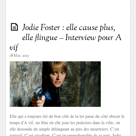
Jodie Foster : elle cause plus,
elle flingue – Interview pour A
vif
18 Mar. 2015
Elle qui a toujours été du bon côté de la loi passe du côté obscur le
temps d’A vif, un film où elle joue les justiciers dans la ville, où
elle dessoude du simple délinquant au pire des meurtriers. C’est
jouissif. C’est révoltant. C’est incompréhensible de sa part. Jodie