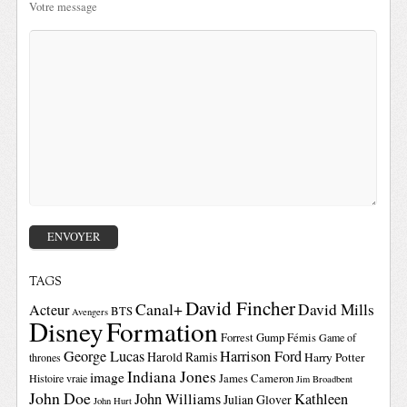
Votre message
TAGS
David Fincher
Canal+
David Mills
Acteur
BTS
Avengers
Disney
Formation
Forrest Gump
Fémis
Game of
George Lucas
Harrison Ford
Harold Ramis
Harry Potter
thrones
Indiana Jones
image
Histoire vraie
James Cameron
Jim Broadbent
John Doe
John Williams
Kathleen
Julian Glover
John Hurt