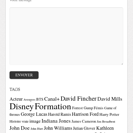
TAGS
David Fincher
Canal+
David Mills
Acteur
BTS
Avengers
Disney
Formation
Forrest Gump
Fémis
Game of
George Lucas
Harrison Ford
Harold Ramis
Harry Potter
thrones
Indiana Jones
image
Histoire vraie
James Cameron
Jim Broadbent
John Doe
John Williams
Kathleen
Julian Glover
John Hurt