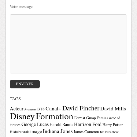
Votre message
TAGS
David Fincher
Canal+
David Mills
Acteur
BTS
Avengers
Disney
Formation
Forrest Gump
Fémis
Game of
George Lucas
Harrison Ford
Harold Ramis
Harry Potter
thrones
Indiana Jones
image
Histoire vraie
James Cameron
Jim Broadbent