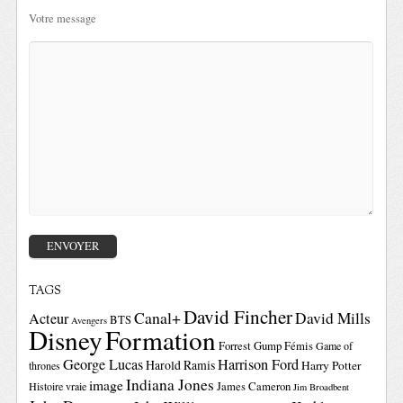
Votre message
TAGS
David Fincher
Canal+
David Mills
Acteur
BTS
Avengers
Disney
Formation
Forrest Gump
Fémis
Game of
George Lucas
Harrison Ford
Harold Ramis
Harry Potter
thrones
Indiana Jones
image
Histoire vraie
James Cameron
Jim Broadbent