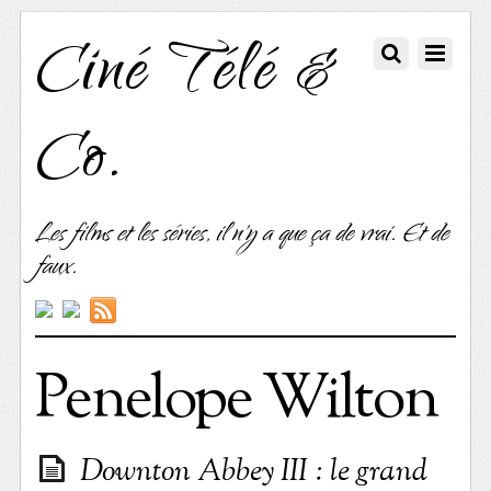
Ciné Télé &
Co.
Les films et les séries, il n'y a que ça de vrai. Et de
faux.
Penelope Wilton
Downton Abbey III : le grand