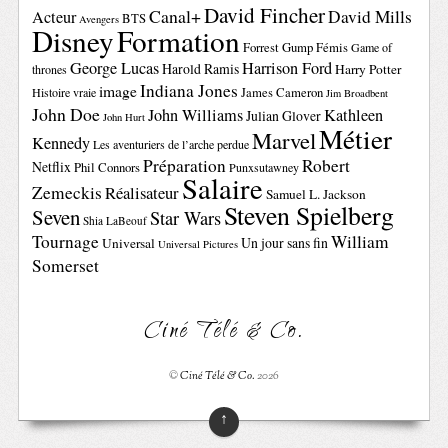
David Fincher
Canal+
David Mills
Acteur
BTS
Avengers
Disney
Formation
Forrest Gump
Fémis
Game of
George Lucas
Harrison Ford
Harold Ramis
Harry Potter
thrones
Indiana Jones
image
Histoire vraie
James Cameron
Jim Broadbent
John Doe
John Williams
Kathleen
Julian Glover
John Hurt
Métier
Marvel
Kennedy
Les aventuriers de l’arche perdue
Préparation
Robert
Netflix
Phil Connors
Punxsutawney
Salaire
Zemeckis
Réalisateur
Samuel L. Jackson
Steven Spielberg
Seven
Star Wars
Shia LaBeouf
Tournage
William
Un jour sans fin
Universal
Universal Pictures
Somerset
Ciné Télé & Co.
©
Ciné Télé & Co.
2026
↑