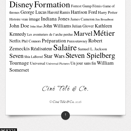
Disney
Formation
Forrest Gump
Fémis
Game of
George Lucas
Harrison Ford
Harold Ramis
Harry Potter
thrones
Indiana Jones
image
Histoire vraie
James Cameron
Jim Broadbent
John Doe
John Williams
Kathleen
Julian Glover
John Hurt
Métier
Marvel
Kennedy
Les aventuriers de l’arche perdue
Préparation
Robert
Netflix
Phil Connors
Punxsutawney
Salaire
Zemeckis
Réalisateur
Samuel L. Jackson
Steven Spielberg
Seven
Star Wars
Shia LaBeouf
Tournage
William
Un jour sans fin
Universal
Universal Pictures
Somerset
Ciné Télé & Co.
©
Ciné Télé & Co.
2026
↑