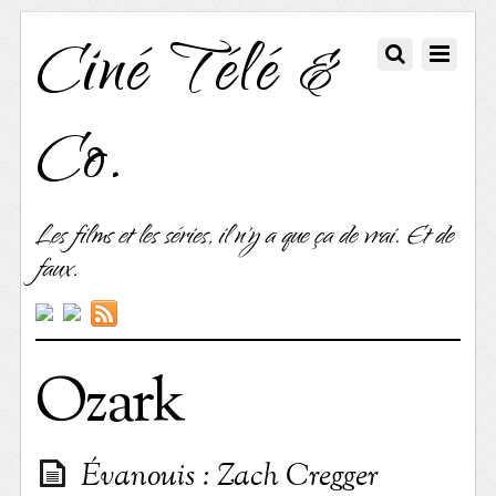
Ciné Télé &
Co.
Les films et les séries, il n'y a que ça de vrai. Et de
faux.
Ozark
Évanouis : Zach Cregger