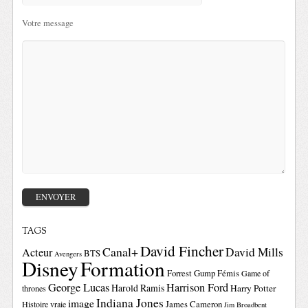
Votre message
TAGS
David Fincher
Canal+
David Mills
Acteur
BTS
Avengers
Disney
Formation
Forrest Gump
Fémis
Game of
George Lucas
Harrison Ford
Harold Ramis
Harry Potter
thrones
Indiana Jones
image
Histoire vraie
James Cameron
Jim Broadbent