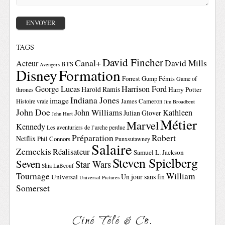
TAGS
David Fincher
Canal+
David Mills
Acteur
BTS
Avengers
Disney
Formation
Forrest Gump
Fémis
Game of
George Lucas
Harrison Ford
Harold Ramis
Harry Potter
thrones
Indiana Jones
image
Histoire vraie
James Cameron
Jim Broadbent
John Doe
John Williams
Kathleen
Julian Glover
John Hurt
Métier
Marvel
Kennedy
Les aventuriers de l’arche perdue
Préparation
Robert
Netflix
Phil Connors
Punxsutawney
Salaire
Zemeckis
Réalisateur
Samuel L. Jackson
Steven Spielberg
Seven
Star Wars
Shia LaBeouf
Tournage
William
Un jour sans fin
Universal
Universal Pictures
Somerset
Ciné Télé & Co.