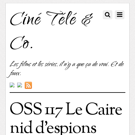
Ciné Télé &
Co.
Les films et les séries, il n'y a que ça de vrai. Et de
faux.
OSS 117 Le Caire
nid d’espions