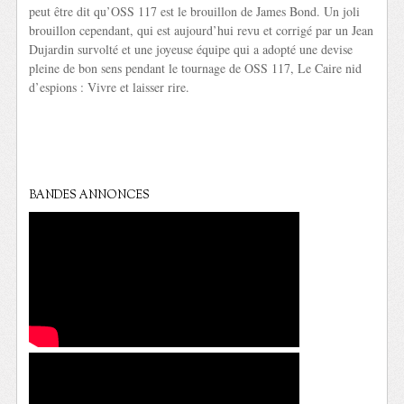
peut être dit qu’OSS 117 est le brouillon de James Bond. Un joli
brouillon cependant, qui est aujourd’hui revu et corrigé par un Jean
Dujardin survolté et une joyeuse équipe qui a adopté une devise
pleine de bon sens pendant le tournage de OSS 117, Le Caire nid
d’espions : Vivre et laisser rire.
BANDES ANNONCES