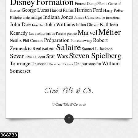
Disney
Formation
Forrest Gump
Fémis
Game of
George Lucas
Harrison Ford
Harold Ramis
Harry Potter
thrones
Indiana Jones
image
Histoire vraie
James Cameron
Jim Broadbent
John Doe
John Williams
Kathleen
Julian Glover
John Hurt
Métier
Marvel
Kennedy
Les aventuriers de l’arche perdue
Préparation
Robert
Netflix
Phil Connors
Punxsutawney
Salaire
Zemeckis
Réalisateur
Samuel L. Jackson
Steven Spielberg
Seven
Star Wars
Shia LaBeouf
Tournage
William
Un jour sans fin
Universal
Universal Pictures
Somerset
Ciné Télé & Co.
©
Ciné Télé & Co.
2026
↑