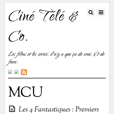
Ciné Télé &
Co.
Les films et les séries, il n'y a que ça de vrai. Et de
faux.
MCU
Les 4 Fantastiques : Premiers