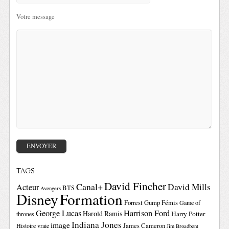
Votre message
TAGS
David Fincher
Canal+
David Mills
Acteur
BTS
Avengers
Disney
Formation
Forrest Gump
Fémis
Game of
George Lucas
Harrison Ford
Harold Ramis
Harry Potter
thrones
Indiana Jones
image
Histoire vraie
James Cameron
Jim Broadbent