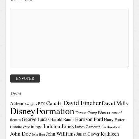
TAGS
David Fincher
Canal+
David Mills
Acteur
BTS
Avengers
Disney
Formation
Forrest Gump
Fémis
Game of
George Lucas
Harrison Ford
Harold Ramis
Harry Potter
thrones
Indiana Jones
image
Histoire vraie
James Cameron
Jim Broadbent
John Doe
John Williams
Kathleen
Julian Glover
John Hurt