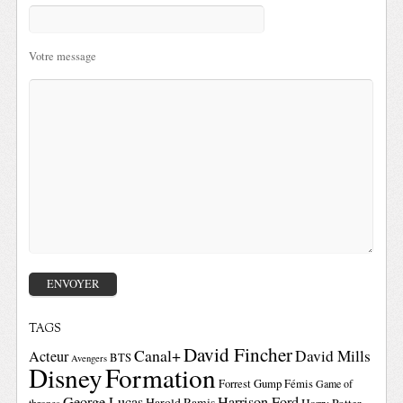
Votre message
TAGS
David Fincher
Canal+
David Mills
Acteur
BTS
Avengers
Disney
Formation
Forrest Gump
Fémis
Game of
George Lucas
Harrison Ford
Harold Ramis