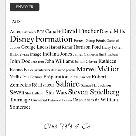
TAGS
David Fincher
Canal+
David Mills
Acteur
BTS
Avengers
Disney
Formation
Forrest Gump
Fémis
Game of
George Lucas
Harrison Ford
Harold Ramis
Harry Potter
thrones
Indiana Jones
image
Histoire vraie
James Cameron
Jim Broadbent
John Doe
John Williams
Kathleen
Julian Glover
John Hurt
Métier
Marvel
Kennedy
Les aventuriers de l’arche perdue
Préparation
Robert
Netflix
Phil Connors
Punxsutawney
Salaire
Zemeckis
Réalisateur
Samuel L. Jackson
Steven Spielberg
Seven
Star Wars
Shia LaBeouf
Tournage
William
Un jour sans fin
Universal
Universal Pictures
Somerset
Ciné Télé & Co.