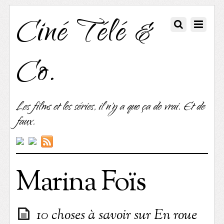
Ciné Télé &
Co.
Les films et les séries, il n'y a que ça de vrai. Et de
faux.
Marina Foïs
10 choses à savoir sur En roue