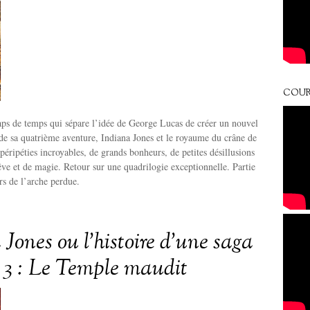
COUR
laps de temps qui sépare l’idée de George Lucas de créer un nouvel
e de sa quatrième aventure, Indiana Jones et le royaume du crâne de
 péripéties incroyables, de grands bonheurs, de petites désillusions
êve et de magie. Retour sur une quadrilogie exceptionnelle. Partie
rs de l’arche perdue.
Jones ou l’histoire d’une saga
e 3 : Le Temple maudit