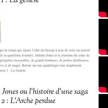
 1 : La genèse
laps de temps qui sépare l’idée de George Lucas de créer un nouvel
e de sa quatrième aventure, Indiana Jones et le royaume du crâne de
 péripéties incroyables, de grands bonheurs, de petites désillusions
êve et de magie. Retour sur une quadrilogie tout simplement
artie 1 : La Genèse.
Jones ou l’histoire d’une saga
 2 : L’Arche perdue