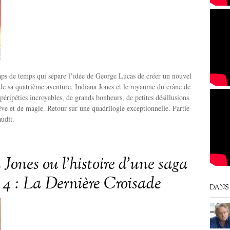
laps de temps qui sépare l’idée de George Lucas de créer un nouvel
e de sa quatrième aventure, Indiana Jones et le royaume du crâne de
 péripéties incroyables, de grands bonheurs, de petites désillusions
êve et de magie. Retour sur une quadrilogie exceptionnelle. Partie
udit.
Jones ou l’histoire d’une saga
e 4 : La Dernière Croisade
DANS 