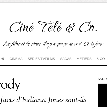
Ciné Télé & Co.
Les films et les séries, il n'y a que ça de vrai. Et de faux.
CINÉMA
SÉRIES/TVFILMS
SAGAS
MÉTIERS
& CO.
rody
BAND
facts d’Indiana Jones sont-ils