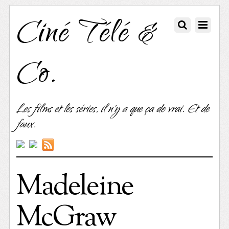
Ciné Télé &
Co.
Les films et les séries, il n'y a que ça de vrai. Et de
faux.
Madeleine
McGraw