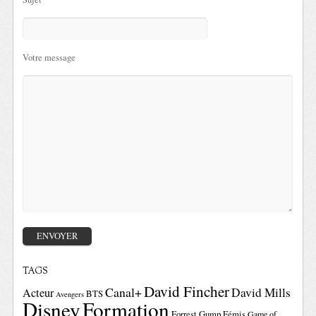
Votre message
TAGS
David Fincher
Canal+
David Mills
Acteur
BTS
Avengers
Disney
Formation
Forrest Gump
Fémis
Game of