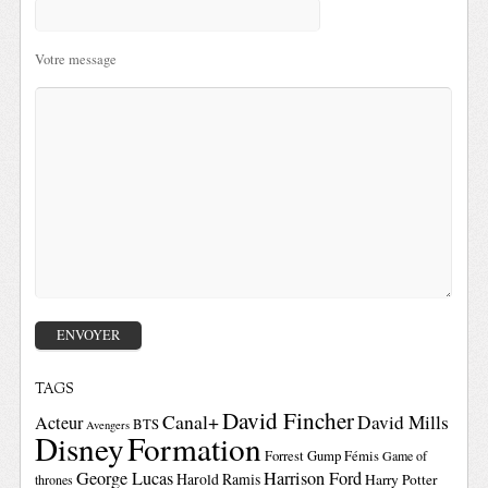
Votre message
TAGS
David Fincher
Canal+
David Mills
Acteur
BTS
Avengers
Disney
Formation
Forrest Gump
Fémis
Game of
George Lucas
Harrison Ford
Harold Ramis
Harry Potter
thrones