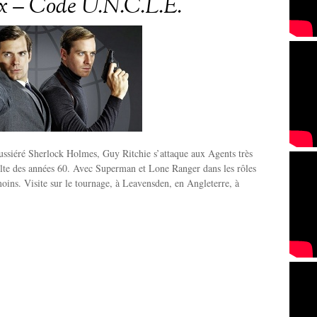
x – Code U.N.C.L.E.
ussiéré Sherlock Holmes, Guy Ritchie s’attaque aux Agents très
ulte des années 60. Avec Superman et Lone Ranger dans les rôles
oins. Visite sur le tournage, à Leavensden, en Angleterre, à