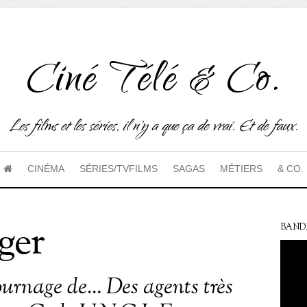
Ciné Télé & Co.
Les films et les séries, il n'y a que ça de vrai. Et de faux.
CINÉMA
SÉRIES/TVFILMS
SAGAS
MÉTIERS
& CO.
ger
BAND
tournage de… Des agents très