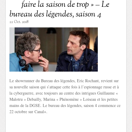
faire la saison de trop » – Le
bureau des légendes, saison 4
22 Oct. 2018
Le showrunner du Bureau des légendes, Eric Rochant, revient sur
sa nouvelle saison qui s’attaque cette fois à l’espionnage russe et à
la cyberguerre, avec toujours au centre des intrigues Guillaume «
Malotru » Debailly, Marina « Phénomène » Loiseau et les petites
mains de la DGSE. Le bureau des légendes, saison 4 commence ce
22 octobre sur Canal+.