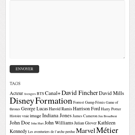
TAGS
David Fincher
Canal+
David Mills
Acteur
BTS
Avengers
Disney
Formation
Forrest Gump
Fémis
Game of
George Lucas
Harrison Ford
Harold Ramis
Harry Potter
thrones
Indiana Jones
image
Histoire vraie
James Cameron
Jim Broadbent
John Doe
John Williams
Kathleen
Julian Glover
John Hurt
Métier
Marvel
Kennedy
Les aventuriers de l’arche perdue