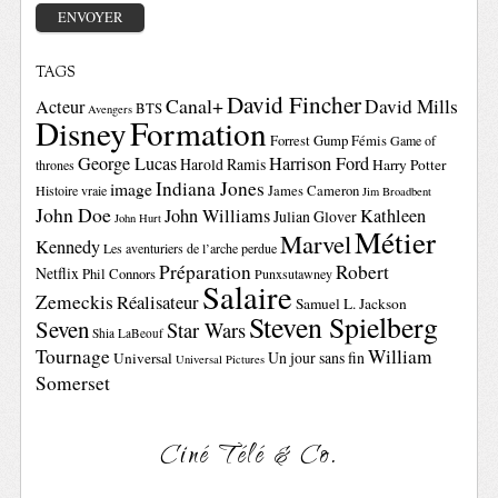
TAGS
David Fincher
Canal+
David Mills
Acteur
BTS
Avengers
Disney
Formation
Forrest Gump
Fémis
Game of
George Lucas
Harrison Ford
Harold Ramis
Harry Potter
thrones
Indiana Jones
image
Histoire vraie
James Cameron
Jim Broadbent
John Doe
John Williams
Kathleen
Julian Glover
John Hurt
Métier
Marvel
Kennedy
Les aventuriers de l’arche perdue
Préparation
Robert
Netflix
Phil Connors
Punxsutawney
Salaire
Zemeckis
Réalisateur
Samuel L. Jackson
Steven Spielberg
Seven
Star Wars
Shia LaBeouf
Tournage
William
Un jour sans fin
Universal
Universal Pictures
Somerset
Ciné Télé & Co.