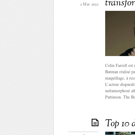
transfo
2 Mar. 2022
Colin Farrell est
Batman réalisé pa
maquillage, à rec
L’acteur disparaî
métamorphosé afin
Pattinson. The Ba
Top 10 