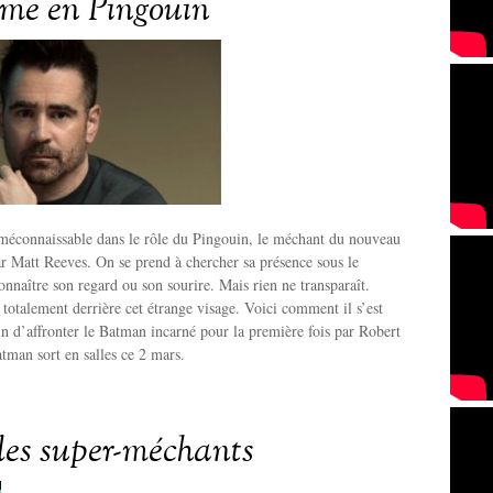
rme en Pingouin
 méconnaissable dans le rôle du Pingouin, le méchant du nouveau
r Matt Reeves. On se prend à chercher sa présence sous le
onnaître son regard ou son sourire. Mais rien ne transparaît.
t totalement derrière cet étrange visage. Voici comment il s’est
 d’affronter le Batman incarné pour la première fois par Robert
tman sort en salles ce 2 mars.
des super-méchants