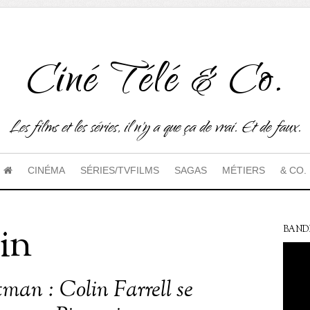
Ciné Télé & Co.
Les films et les séries, il n'y a que ça de vrai. Et de faux.
CINÉMA
SÉRIES/TVFILMS
SAGAS
MÉTIERS
& CO.
in
BAND
man : Colin Farrell se