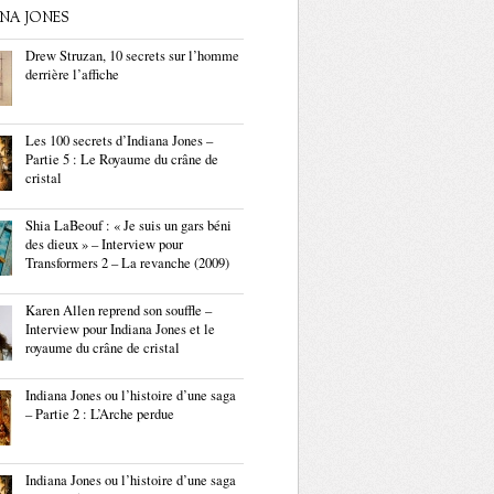
ANA JONES
Drew Struzan, 10 secrets sur l’homme
derrière l’affiche
Les 100 secrets d’Indiana Jones –
Partie 5 : Le Royaume du crâne de
cristal
Shia LaBeouf : « Je suis un gars béni
des dieux » – Interview pour
Transformers 2 – La revanche (2009)
Karen Allen reprend son souffle –
Interview pour Indiana Jones et le
royaume du crâne de cristal
Indiana Jones ou l’histoire d’une saga
– Partie 2 : L’Arche perdue
Indiana Jones ou l’histoire d’une saga