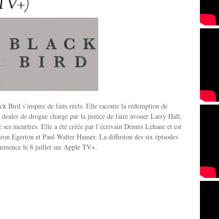
 TV+)
ck Bird s’inspire de faits réels. Elle raconte la rédemption de
ealer de drogue chargé par la justice de faire avouer Larry Hall,
de ses meurtres. Elle a été créée par l’écrivain Dennis Lehane et est
aron Egerton et Paul Walter Hauser. La diffusion des six épisodes
mmence le 8 juillet sur Apple TV+.