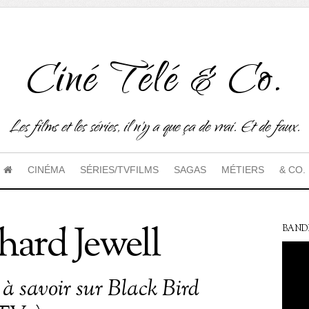
Ciné Télé & Co.
Les films et les séries, il n'y a que ça de vrai. Et de faux.
CINÉMA
SÉRIES/TVFILMS
SAGAS
MÉTIERS
& CO.
hard Jewell
BAND
 à savoir sur Black Bird