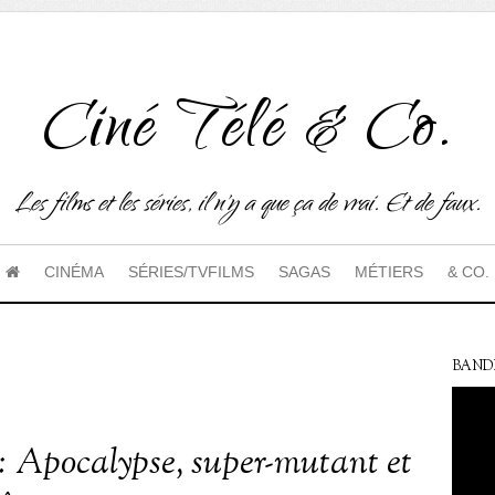
Ciné Télé & Co.
Les films et les séries, il n'y a que ça de vrai. Et de faux.
CINÉMA
SÉRIES/TVFILMS
SAGAS
MÉTIERS
& CO.
BAND
 Apocalypse, super-mutant et