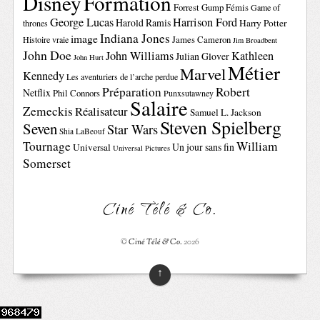
Disney
Formation
Forrest Gump
Fémis
Game of
George Lucas
Harrison Ford
Harold Ramis
Harry Potter
thrones
Indiana Jones
image
Histoire vraie
James Cameron
Jim Broadbent
John Doe
John Williams
Kathleen
Julian Glover
John Hurt
Métier
Marvel
Kennedy
Les aventuriers de l’arche perdue
Préparation
Robert
Netflix
Phil Connors
Punxsutawney
Salaire
Zemeckis
Réalisateur
Samuel L. Jackson
Steven Spielberg
Seven
Star Wars
Shia LaBeouf
Tournage
William
Un jour sans fin
Universal
Universal Pictures
Somerset
Ciné Télé & Co.
©
Ciné Télé & Co.
2026
↑