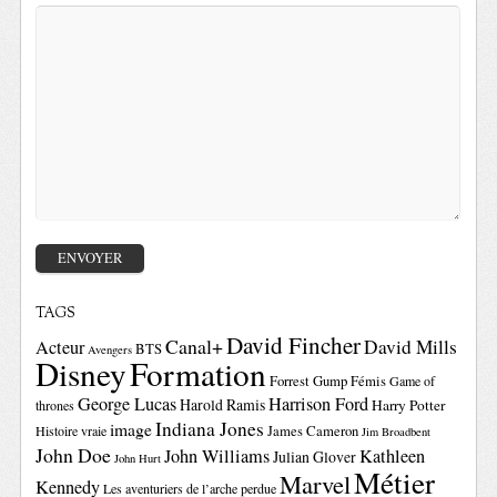
TAGS
David Fincher
Canal+
David Mills
Acteur
BTS
Avengers
Disney
Formation
Forrest Gump
Fémis
Game of
George Lucas
Harrison Ford
Harold Ramis
Harry Potter
thrones
Indiana Jones
image
Histoire vraie
James Cameron
Jim Broadbent
John Doe
John Williams
Kathleen
Julian Glover
John Hurt
Métier
Marvel
Kennedy
Les aventuriers de l’arche perdue