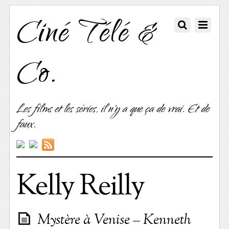
Ciné Télé &
Co.
Les films et les séries, il n'y a que ça de vrai. Et de
faux.
Kelly Reilly
Mystère à Venise – Kenneth