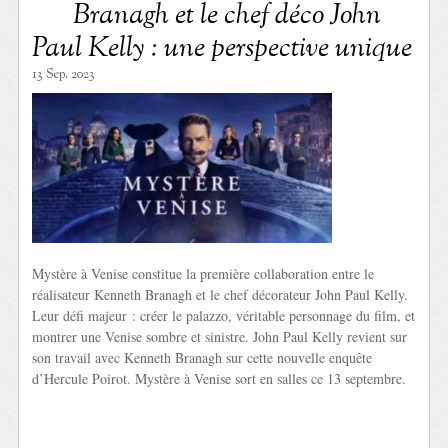
Branagh et le chef déco John
Paul Kelly : une perspective unique
13 Sep. 2023
Mystère à Venise constitue la première collaboration entre le
réalisateur Kenneth Branagh et le chef décorateur John Paul Kelly.
Leur défi majeur : créer le palazzo, véritable personnage du film, et
montrer une Venise sombre et sinistre. John Paul Kelly revient sur
son travail avec Kenneth Branagh sur cette nouvelle enquête
d’Hercule Poirot. Mystère à Venise sort en salles ce 13 septembre.