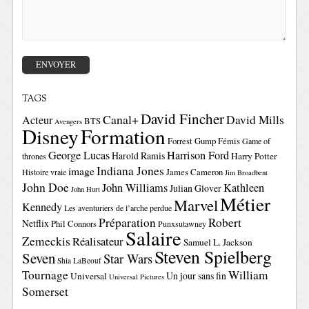
TAGS
David Fincher
Canal+
David Mills
Acteur
BTS
Avengers
Disney
Formation
Forrest Gump
Fémis
Game of
George Lucas
Harrison Ford
Harold Ramis
Harry Potter
thrones
Indiana Jones
image
Histoire vraie
James Cameron
Jim Broadbent
John Doe
John Williams
Kathleen
Julian Glover
John Hurt
Métier
Marvel
Kennedy
Les aventuriers de l’arche perdue
Préparation
Robert
Netflix
Phil Connors
Punxsutawney
Salaire
Zemeckis
Réalisateur
Samuel L. Jackson
Steven Spielberg
Seven
Star Wars
Shia LaBeouf
Tournage
William
Un jour sans fin
Universal
Universal Pictures
Somerset