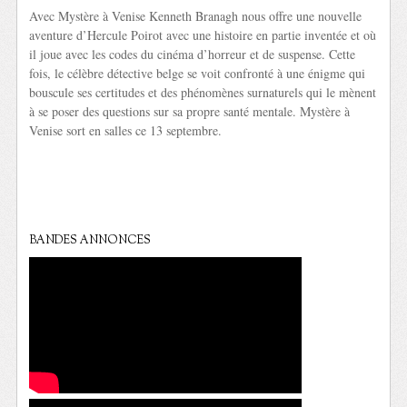
Avec Mystère à Venise Kenneth Branagh nous offre une nouvelle
aventure d’Hercule Poirot avec une histoire en partie inventée et où
il joue avec les codes du cinéma d’horreur et de suspense. Cette
fois, le célèbre détective belge se voit confronté à une énigme qui
bouscule ses certitudes et des phénomènes surnaturels qui le mènent
à se poser des questions sur sa propre santé mentale. Mystère à
Venise sort en salles ce 13 septembre.
BANDES ANNONCES