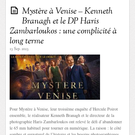
Mystère à Venise – Kenneth
Branagh et le DP Haris
Zambarloukos : une complicité à
long terme
13 Sep. 2023
Pour Mystère à Venise, leur troisième enquête d’Hercule Poirot
ensemble, le réalisateur Kenneth Branagh et le directeur de la
photographie Haris Zambarloukos ont relevé le défi d’abandonner
le 65 mm habituel pour tourner en numérique. La raison : le côté
sombre et surnaturel de l’histoire et les besoins photographiques