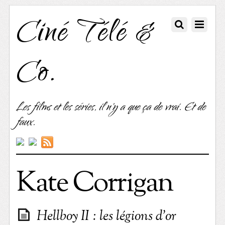
Ciné Télé &
Co.
Les films et les séries, il n'y a que ça de vrai. Et de
faux.
Kate Corrigan
Hellboy II : les légions d’or