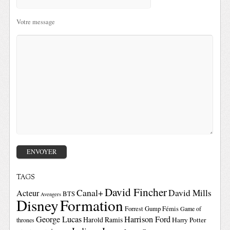
Votre message
TAGS
David Fincher
Canal+
David Mills
Acteur
BTS
Avengers
Disney
Formation
Forrest Gump
Fémis
Game of
George Lucas
Harrison Ford
Harold Ramis
Harry Potter
thrones